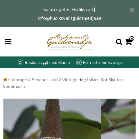
Salutorget 6, Hudiksvall |
info@hudiksvallsguldsmedja.se
0
Betala tryggt med Klarna
Fri frakt inom Sverige
Vintage & Second Hand
Vintage ring i silver, Rut Skjutare
Söderhamn