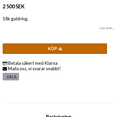
2 500 SEK
18k guldring.
Läs mer...
KÖP
Betala säkert med Klarna
Maila oss, vi svarar snabbt!
DELA
Beskrivning