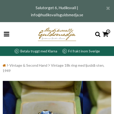
Salutorget 6, Hudiksvall |
info@hudiksvallsguldsmedja.se
0
Betala tryggt med Klarna
Fri frakt inom Sverige
Vintage & Second Hand
Vintage 18k ring med ljusblå sten,
1949