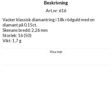
Beskrivning
Art.nr: 616
Vacker klassisk diamantring i 18k rödguld med en 
diamant på 0.15ct.

Skenans bredd: 2,26 mm

Storlek: 16 (50)

Vikt: 1,7 g

Obs! Tänk på att en ring som har fattningar behöver 
Visa mer
göras ren med jämna mellanrum för att inte fattningarna 
ska slitas och att ev någon sten trillar ur.  Ta gärna en titt 
på våra rengöringsprodukter som vi rekommenderar!