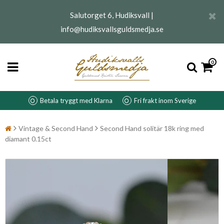
Salutorget 6, Hudiksvall |
info@hudiksvallsguldsmedja.se
0
Betala tryggt med Klarna
Fri frakt inom Sverige
Vintage & Second Hand
Second Hand solitär 18k ring med
diamant 0.15ct