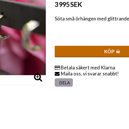
3 995 SEK
Söta små örhängen med glittrand
KÖP
Betala säkert med Klarna
Maila oss, vi svarar snabbt!
DELA