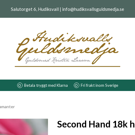
Salutorget 6, Hudiksvall | info@hudiksvallsguldsmedja.se
Betala tryggt med Klarna
Fri frakt inom Sverige
iamanter
Second Hand 18k h