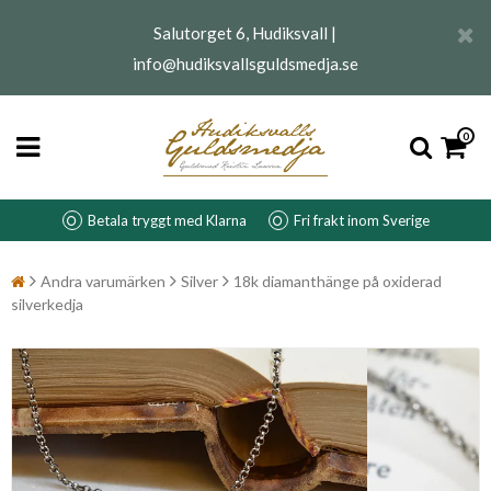
Salutorget 6, Hudiksvall |
info@hudiksvallsguldsmedja.se
0
Betala tryggt med Klarna
Fri frakt inom Sverige
Andra varumärken
Silver
18k diamanthänge på oxiderad
silverkedja