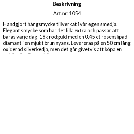
Beskrivning
Art.nr: 1054
Handgjort hängsmycke tillverkat i vår egen smedja. 

Elegant smycke som har det lilla extra och passar att 
bäras varje dag, 18k rödguld med en 0,45 ct rosenslipad 
diamant i en mjukt brun nyans. Levereras på en 50 cm lång 
oxiderad silverkedja, men det går givetvis att köpa en 
guldkedja till om så önskas. 

Hängsmycket är ca 11*6 mm. 